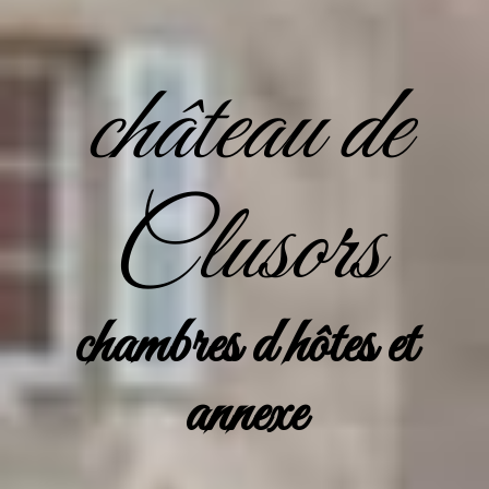
château de
Clusors
chambres d hôtes et
annexe