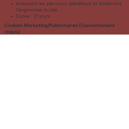
Analysent les parcours utilisateurs et améliorent
l'ergonomie du site
Durée : 31 jours
Cookies Marketing/Publicitaires (Consentement
requis)
Personnalisent le contenu et les publicités
Suivent l'efficacité des campagnes marketing
Durée : 31 jours
Cookies Fonctionnels (Le consentement peut être
requis)
Adaptent la présentation du site aux préférences
d'affichage
Mémorisent les paramètres de langue et la
résolution d'affichage
Durée : Session ou selon les besoins techniques
2. Vos Choix Concernant les
Cookies
Il existe plusieurs façons de gérer les cookies. Tout