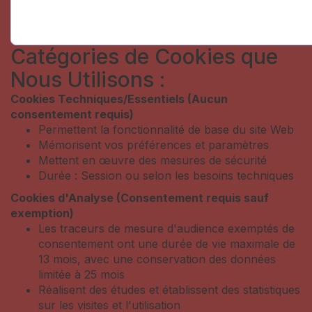
Catégories de Cookies que
Nous Utilisons :
Cookies Techniques/Essentiels (Aucun
consentement requis)
Permettent la fonctionnalité de base du site Web
Mémorisent vos préférences et paramètres
Mettent en œuvre des mesures de sécurité
Durée : Session ou selon les besoins techniques
Cookies d'Analyse (Consentement requis sauf
exemption)
Les traceurs de mesure d'audience exemptés de
consentement ont une durée de vie maximale de
13 mois, avec une conservation des données
limitée à 25 mois
Réalisent des études et établissent des statistiques
sur les visites et l'utilisation