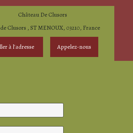
Château De Clusors
de Clusors , ST MENOUX, 03210, France
ller à l'adresse
Appelez-nous