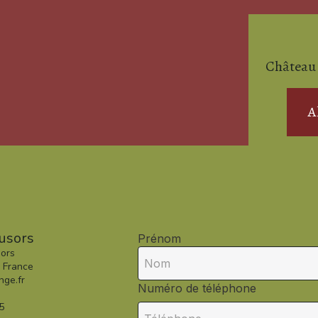
Château 
A
usors
Prénom
ors
 France
nge.fr
Numéro de téléphone
5