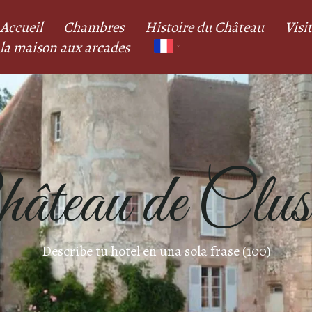
Accueil
Chambres
Histoire du Château
Visi
la maison aux arcades
âteau de Clus
Describe tu hotel en una sola frase (100)