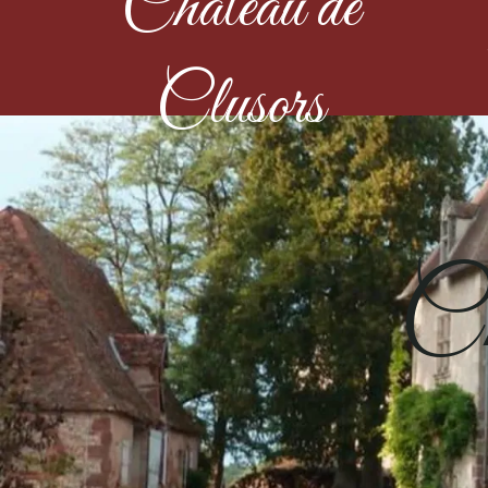
Château de
Clusors
Ch