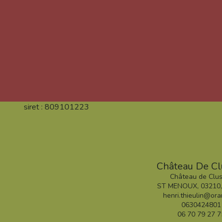
siret : 809101223
Château De Cl
Château de Clus
ST MENOUX, 03210,
henri.thieulin@ora
0630424801
06 70 79 27 7