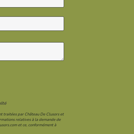
lité
nt traitées par Château De Clusors et
formations relatives à la demande de
lusors.com et ce, conformément à