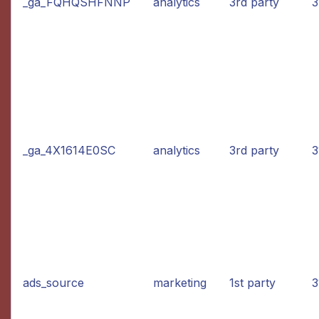
_ga_FQHQSHFNNP
analytics
3rd party
3
_ga_4X1614E0SC
analytics
3rd party
3
ads_source
marketing
1st party
3