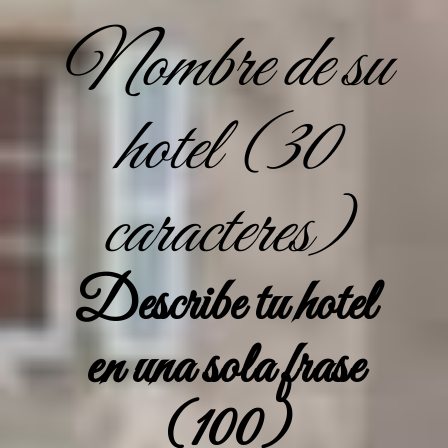
Nombre de su
hotel (30
caracteres)
Describe tu hotel
en una sola frase
(100)