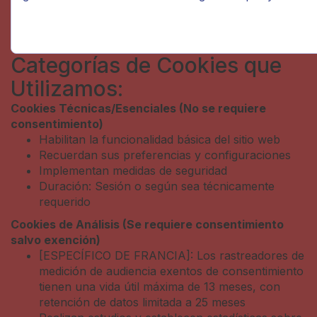
Categorías de Cookies que
Utilizamos:
Cookies Técnicas/Esenciales (No se requiere
consentimiento)
Habilitan la funcionalidad básica del sitio web
Recuerdan sus preferencias y configuraciones
Implementan medidas de seguridad
Duración: Sesión o según sea técnicamente
requerido
Cookies de Análisis (Se requiere consentimiento
salvo exención)
[ESPECÍFICO DE FRANCIA]: Los rastreadores de
medición de audiencia exentos de consentimiento
tienen una vida útil máxima de 13 meses, con
retención de datos limitada a 25 meses