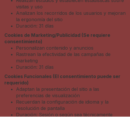
Realizan estudios y establecen estadísticas sobre
visitas y uso
Analizan los recorridos de los usuarios y mejoran
la ergonomía del sitio
Duración: 31 días
Cookies de Marketing/Publicidad (Se requiere
consentimiento)
Personalizan contenido y anuncios
Rastrean la efectividad de las campañas de
marketing
Duración: 31 días
Cookies Funcionales (El consentimiento puede ser
requerido)
Adaptan la presentación del sitio a las
preferencias de visualización
Recuerdan la configuración de idioma y la
resolución de pantalla
Duración: Sesión o según sea técnicamente
requerido