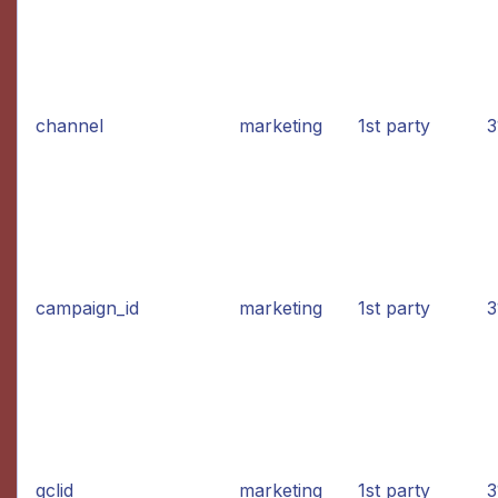
channel
marketing
1st party
3
campaign_id
marketing
1st party
3
gclid
marketing
1st party
3