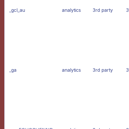
_gcl_au
analytics
3rd party
3
_ga
analytics
3rd party
3