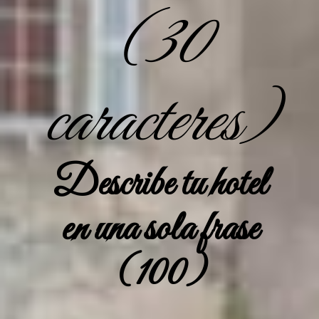
(30
caracteres)
Describe tu hotel
en una sola frase
(100)