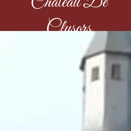
Château De
Clusors